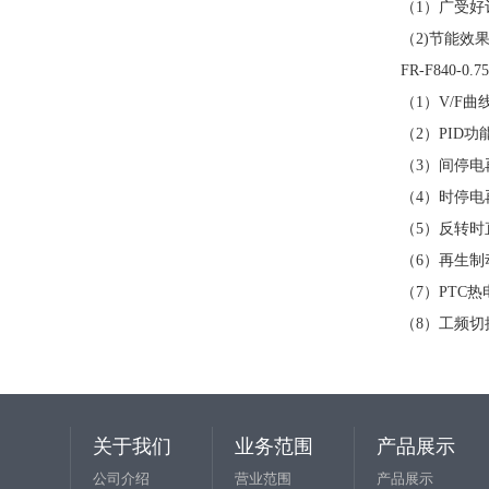
（1）广受
（2)节能效
FR-F840
（1）V/F曲
（2）PID
（3）间停
（4）时停电
（5）反转时
（6）再生制
（7）PTC
（8）工频切
关于我们
业务范围
产品展示
公司介绍
营业范围
产品展示