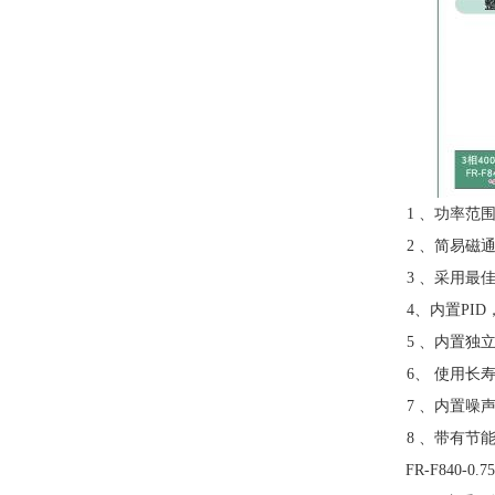
1 、功率范围：
2 、简易磁
3 、采用最
4、内置PI
5 、内置独立
6、 使用长
7 、内置噪
8 、带有节
FR-F840-